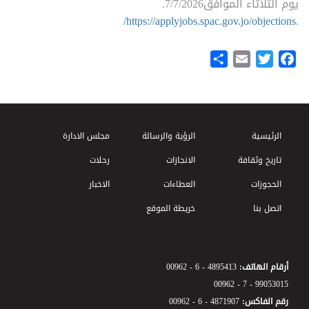
يوم الثلاثاء الموافق7/7/2026.
https://applyjobs.spac.gov.jo/objections/
.
Share
Email
Twitter
Facebook
Footer Menu
الرئيسية
الرؤية والرسالة
مجلس الادارة
تاريخ وثقافة
الانجازات
رحلات
الحجوزات
العطاءات
الاخبار
اتصل بنا
خريطة الموقع
أرقام الهاتف:
00962 - 6 - 4895413
00962 - 7 - 99053015
رقم الفاكس:
00962 - 6 - 4871907