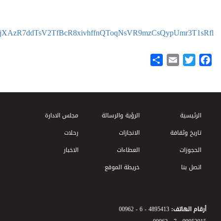
zbzjXAzR7ddTsV2TfBcR8xivhffnQToqNsVR9mzCsQypUmr3T1sRfl/?
Share
Email
Twitter
Facebook
Footer Menu
الرئيسية
الرؤية والرسالة
مجلس الادارة
تاريخ وثقافة
الانجازات
رحلات
الحجوزات
العطاءات
الاخبار
اتصل بنا
خريطة الموقع
أرقام الهاتف:
00962 - 6 - 4895413