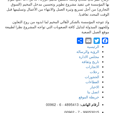
بها المؤسسة في تنفيذ مشروع تطوير وتحسين مدخل المخيم (السوق
التجاري) من أجل تسريع وتيرة العمل والانتهاء من الأعمال وتسليمها قبل
الوقت المحدد تعاقديا.
واذ تتوجه المؤسسة بالشكر لأهالي المخيم لما ابدوه من روح التعاون
وللجهود المبذولة لتذليل كافة الصعوبات التي تواجه المشروع نظرا لطبيعة
موقع العمل الصعبة
Share
Email
Twitter
Facebook
الرئيسية
Footer
الرؤية والرسالة
مجلس الادارة
Menu
تاريخ وثقافة
الانجازات
رحلات
الحجوزات
العطاءات
الاخبار
اتصل بنا
خريطة الموقع
أرقام الهاتف:
00962 - 6 - 4895413
00962 - 7 - 99053015