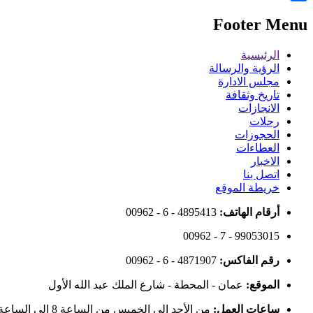
Share
Footer Menu
الرئيسية
الرؤية والرسالة
مجلس الادارة
تاريخ وثقافة
الانجازات
رحلات
الحجوزات
العطاءات
الاخبار
اتصل بنا
خريطة الموقع
أرقام الهاتف:
00962 - 6 - 4895413
00962 - 7 - 99053015
رقم الفاكس:
00962 - 6 - 4871907
الموقع:
عمان - المحطة - شارع الملك عبد الله الأول
ساعات العمل:
من الأحد إلى الخميس من الساعة 8 إلى الساعة 4