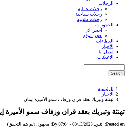
الرحلات
رحلات عائلية
رحلات سياحية
رحلات طلابية
الحجوزات
احجز الان
حجز موقع
العطاءات
الأخبار
اتصل بنا
الاعلانات
Search
الرئيسية
Breadcrumb
الأخبار
تهنئة وتبريك بعقد قران وزفاف سمو الأميرة إيمان
تهنئة وتبريك بعقد قران وزفاف سمو الأميرة إي
Posted on:
اثنين, 03/13/2023 - 07:04
By:
مجهول (لم يتم التحقق)