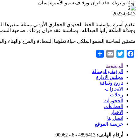
تهنئة وتبريك بعقد قران وزفاف سمو الأميرة إيمان
2023-03-13
تتقدم أسرة مؤسسة الخط الحديدي الحجازي الأردني ممثلة بمديرها العا
وجلالة الملكة رانيا العبدالله ، بمناسبة عقد قران وزفاف صاحبة السمو
متمنين لصاحبة السمو الملكي حياة تملؤها السعادة والفرح والهناء والب
Share
Email
Twitter
Facebook
الرئيسية
Footer
الرؤية والرسالة
مجلس الادارة
Menu
تاريخ وثقافة
الانجازات
رحلات
الحجوزات
العطاءات
الاخبار
اتصل بنا
خريطة الموقع
أرقام الهاتف:
00962 - 6 - 4895413