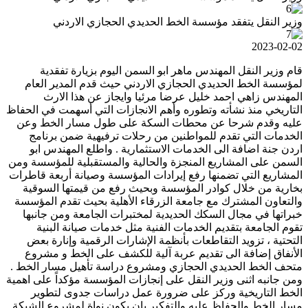
وزير النقل يتفقد مؤسسة الخط الحديدي الحجازي الاردني
2023-02-02
قام وزير النقل المهندس ماهر ابو السمن اليوم بزيارة تفقدية
لمؤسسة الخط الحديدي الحجازي الاردني حيث قدم المدير العام
المهندس زاهي احمد خليل عرضا مرئيا وايجاز عن هذا الارث
التاريخي منذ نشأته وتطوره وأهم الانجازات التي أسهمت في الحفاظ
عليه وقدم شرحا عن محطات السكة على طول مسار الخط وعن
الخدمات التي تقدم للمواطنين من رحلات ترفيهية ضمن برنامج
اردن جنة اضافة الى الخدمات الاستثمارية . واطلع المهندس ابو
السمن على المشاريع المنجزة والحالية والمستقبلية للمؤسسة ومن
المشاريع التي تضمنها رفع إيرادات المؤسسة وصيانة أربعة قاطرات
بخارية من خلال كوادر المؤسسة وبحيث رفع من قيمتها السوقية
والتعاون المشترك مع جامعة الزرقاء الأهلية بحيث تقدم المؤسسة
خبراتها في مجال السكك الحديدية لمختبرات الجامعة ومن جانبها
تقوم الجامعة بتقديم الخدمات الفنية مثل خدمات صيانة البنية
التحتية ، تزويد التقاطعات بأنظمة الإشارات الرقمية وإنارة بعض
الأنفاق إضافة الى تقديم عربة آلية للكشف على الخط و مشروع
متحف الخط الحديدي الحجازي ومشروع دراسة تأهيل مسار الخط .
ومن جانبه اثنى وزير النقل على إنجازات المؤسسة مؤكداً على اهمية
الخط التاريخية وركز على ضرورة عمل دراسات جدوى لتطوير
مسار الخط والحفاظ عليه والتفكير بان يكون نواة لمشروع الشبكة