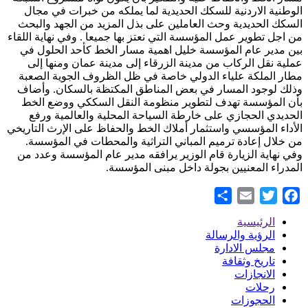
الوطنية الاردنية للسكك الحديدية لما يملكه من خبرات في مجال
السكك الحديدية وحث العاملين على بذل المزيد من الجهد والبحث
من اجل تطوير عمل المؤسسة التي نعتز بها جميعا . وفي نهاية اللقاء
بين مدير عام المؤسسة خليل اهمية مسار الخط كأحد الحلول في
عملية نقل الركاب من مدينة الزرقاء إلى مدينة عمان ومنها إلى
مطار الملكة علياء الدولي خاصة في ظل الظروف الجوية الصعبة
وذلك لوجود المسار في بعض المناطق المكتظة بالسكان. وأضاف
بأن المؤسسة تهدف لتطوير منظومة النقل السككي ووضع الخط
الحديدي الحجازي على خارطة السياحة المحلية والعالمية ورفع
الأداء المؤسسي واستثمار أملاك الخط والحفاظ على الإرث التاريخي
من خلال إعادة ترميم المباني التراثية والمحطات في المؤسسة.
وفي نهاية الزيارة قام الوزير يرافقه مدير عام المؤسسة وعدد من
المدراء المعنيين بجولة داخل مبنى المؤسسة.
Share
Email
Twitter
Facebook
الرئيسية
Footer
الرؤية والرسالة
مجلس الادارة
Menu
تاريخ وثقافة
الانجازات
رحلات
الحجوزات