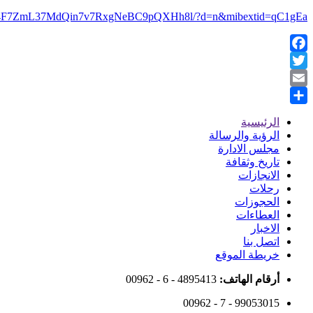
hh94F7ZmL37MdQin7v7RxgNeBC9pQXHh8l/?d=n&mibextid=qC1gEa
Facebook
Twitter
Email
Share
الرئيسية
Footer
الرؤية والرسالة
مجلس الادارة
Menu
تاريخ وثقافة
الانجازات
رحلات
الحجوزات
العطاءات
الاخبار
اتصل بنا
خريطة الموقع
أرقام الهاتف:
00962 - 6 - 4895413
00962 - 7 - 99053015