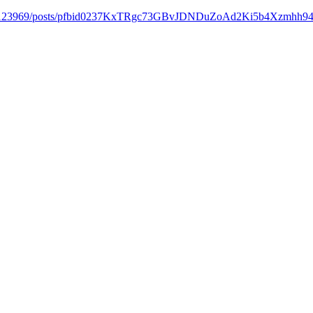
4791123969/posts/pfbid0237KxTRgc73GBvJDNDuZoAd2Ki5b4Xzm