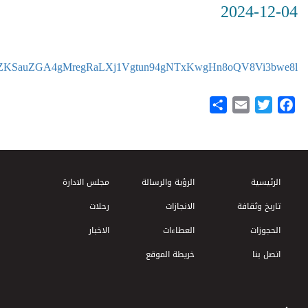
2024-12-04
QUktZKSauZGA4gMregRaLXj1Vgtun94gNTxKwgHn8oQV8Vi3bwe8l/?
Share
Email
Twitter
Facebook
Footer Menu
الرئيسية
الرؤية والرسالة
مجلس الادارة
تاريخ وثقافة
الانجازات
رحلات
الحجوزات
العطاءات
الاخبار
اتصل بنا
خريطة الموقع