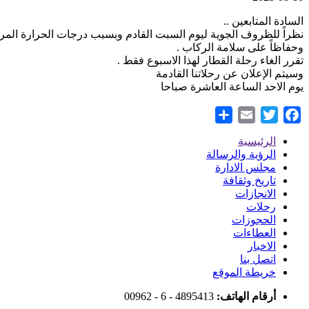
السادة المتابعين ..
نظراً للظروف الجوية ليوم السبت القادم وبسبب درجات الحرارة المر
وحفاظاً على سلامة الركاب .
تقرر الغاء رحلة القطار لهذا الاسبوع فقط .
وسيتم الإعلان عن رحلاتنا القادمة
يوم الاحد الساعة العاشرة صباحا
Share
Email
Twitter
Facebook
الرئيسية
Footer
الرؤية والرسالة
مجلس الادارة
Menu
تاريخ وثقافة
الانجازات
رحلات
الحجوزات
العطاءات
الاخبار
اتصل بنا
خريطة الموقع
أرقام الهاتف:
00962 - 6 - 4895413