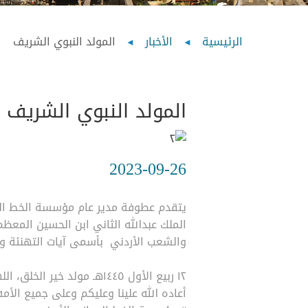
Breadcrumb
الرئيسية
الأخبار
المولد النبوي الشريف
المولد النبوي الشريف
2023-09-26
يتقدم عطوفة مدير عام مؤسسة الخط الح
الملك عبدالله الثاني ابن الحسين المعظ
والشعب الأردني بأسمى آيات التهنئة وا
١٢ ربيع الأول ١٤٤٥هـ مولد خير الخلق، اللهمَّ صل وسَلِّمْ وباركْ على سَيِّدِنَا مُحَمد وعلى آلهِ وصَحْبهِ تَسْلِيمَاً كَثيرَاً 📿
أعاده الله علينا وعليكم وعلى جميع الأمه