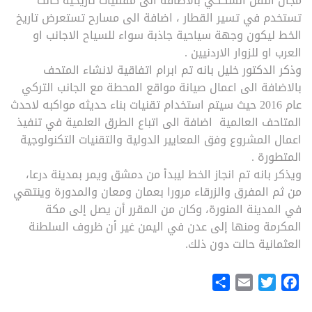
مجال النقل السككي بالاضافة الى مقتنيات تاريخية كانت
تستخدم في تسير القطار ، اضافة الى مسارح تستعرض تاريخ
الخط ليكون وجهة سياحية جاذبة سواء للسياح الاجانب او
العرب او للزوار الاردنيين .
وذكر الدكتور خليل بانه تم ابرام اتفاقية لانشاء المتحف
بالاضافة الى اعمال صيانة مواقع المحطة مع الجانب التركي
عام 2016 حيث سيتم استخدام تقنيات بناء حديثه مواكبه لاحدث
المتاحف العالمية اضافة الى اتباع الطرق العلمية في تنفيذ
اعمال المشروع وفق المعايير الدولية والتقنيات التكنولوجية
المتطورة .
ويذكر بانه تم انجاز الخط ليبدأ من دمشق ويمر بمدينة درعا،
من ثم المفرق والزرقاء مرورا بعمان ومعان والمدورة وينتهي
في المدينة المنورة، وكان من المقرر أن يصل إلى مكة
المكرمة ومنها إلى عدن في اليمن غير أن ظروف السلطنة
العثمانية حالت دون ذلك.
Share
Email
Twitter
Facebook