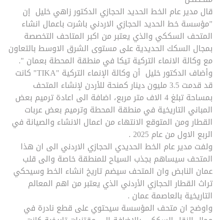
قال مدير عام الخط الحديد الحجازي الدكتور زاهي خليل إن
"مؤسسة خط الحديد الحجازي الاردني باشرت باعمال انشاء
المتحف السككي والذي يعتبر من اكبر المتاحف التخصصة
بمجال السكك الحديدية على مستوى الشرق الاوسط بالتعاون
مع وكالة الانماء التركية تيكا في منطقة المحطة بعمان ".
وأضاف الدكتور خليل أن وكالة الإنماء التركية "TIKA" كانت
قد قدمت 3.5 مليون دينار كمنحة للأردن لإنشاء المتحف
بمساحة تبلغ 4 الاف متر مربع، اضافة الى اعادة ترميم بعض
المباني التاريخية في منطقة المحطة وترميم بعض عربات
القطار ومن المتوقع الانتهاء من اعمال الانشاء والصيانة في
الربع الاول من عام 2025 .
ولفت مدير عام الخط الحديدي الحجازي الاردني الى ان هذا
المتحف سيساهم بجذب السياح للمنطقة خاصة والى قلب
عمان النابض وان المتحف سيضم تاريخ انشاء الخط وسيحكي
تراث القطار الحجازي الأردني الذي يعتبر من اهم المعالم
التاريخية بالعاصمة عمان .
واوضح ان متحف المؤسسة سيحتوي على قطع نادرة في