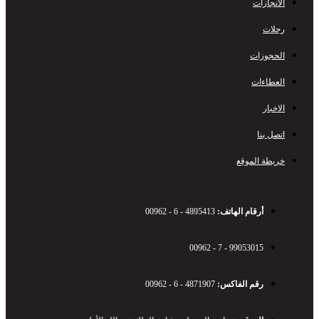
الانجازات
رحلات
الحجوزات
العطاءات
الاخبار
اتصل بنا
خريطة الموقع
أرقام الهاتف:
00962 - 6 - 4895413
00962 - 7 - 99053015
رقم الفاكس:
00962 - 6 - 4871907