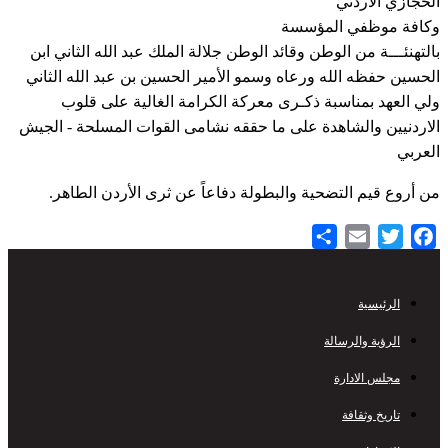
ازي الاردني
ة موظفي المؤسسة
نئـــة من الوطن وقائد الوطن جلالة الملك عبد الله الثاني ابن
ن حفظه الله ورعاه وسمو الأمير الحسين بن عبد الله الثاني
لعهد بمناسبة ذكـرى معركة الكرامة الغالية على قلوب
نيين والشاهدة على ما حققه نشامى القوات المسلحة - الجيش
ي
وع قيم التضحية والبطولة دفاعاً عن ثرى الأردن الطاهر.
Share
Email
Twitter
Facebook
الرئيسية
Footer
Menu
الرؤية والرسالة
مجلس الادارة
تاريخ وثقافة