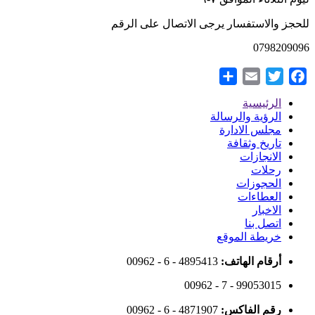
للحجز والاستفسار يرجى الاتصال على الرقم
0798209096
Share
Email
Twitter
Facebook
الرئيسية
Footer
الرؤية والرسالة
مجلس الادارة
Menu
تاريخ وثقافة
الانجازات
رحلات
الحجوزات
العطاءات
الاخبار
اتصل بنا
خريطة الموقع
أرقام الهاتف:
00962 - 6 - 4895413
00962 - 7 - 99053015
رقم الفاكس:
00962 - 6 - 4871907