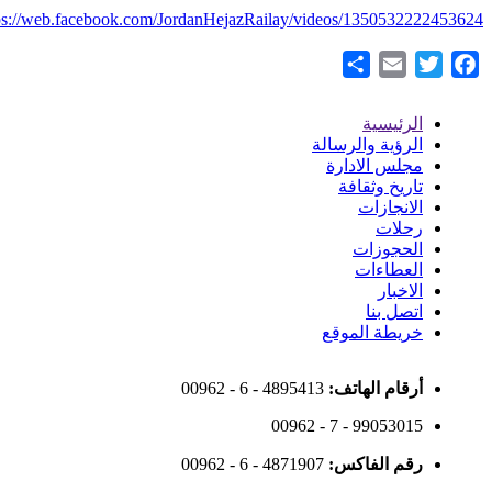
https://web.facebook.com/JordanHejazRailay/videos/1350532222453
Share
Email
Twitter
Facebook
الرئيسية
Footer
الرؤية والرسالة
مجلس الادارة
Menu
تاريخ وثقافة
الانجازات
رحلات
الحجوزات
العطاءات
الاخبار
اتصل بنا
خريطة الموقع
أرقام الهاتف:
00962 - 6 - 4895413
00962 - 7 - 99053015
رقم الفاكس:
00962 - 6 - 4871907