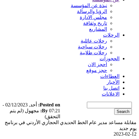
نبذة عن المؤسسة
الرؤيا والرسالة
مجلس الادارة
تاريخ وثقافة
المشاريع
الرحلات
رحلات عائلية
رحلات سياحية
رحلات طلابية
الحجوزات
احجز الان
حجز موقع
العطاءات
الأخبار
اتصل بنا
الاعلانات
Search
Posted on:
أحد, 02/12/2023 -
07:21
By:
مجهول (لم يتم
التحقق)
بلة مساعد مدير عام الخط الحديدي الحجازي الأردني في برنامج
 جديد
2023-02