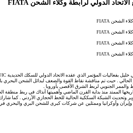
لثالث من الشهر الحالي . حيت تم مناقشة نقاط القوة والضعف لبدائل الشحن ال
 والممر الجنوبي لربط الشرق الأقصى بأوروبا .
خها الممتد منذ بداية القرن الماضي وأهميتها آنذاك في ربط منطقة الحج
وتحديث الشبكة السككية الحالية للخط الحجازي الأردني . كما شارك ف
 وإيران وأوكرانيا وممثلين عن شركات كبرى للشحن البري والبحري في ا