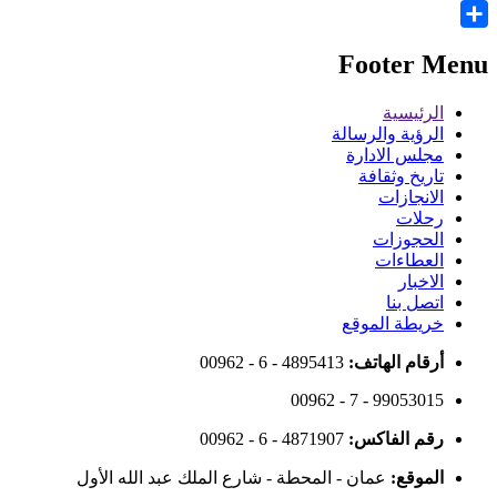
Email
Share
Footer Menu
الرئيسية
الرؤية والرسالة
مجلس الادارة
تاريخ وثقافة
الانجازات
رحلات
الحجوزات
العطاءات
الاخبار
اتصل بنا
خريطة الموقع
أرقام الهاتف:
00962 - 6 - 4895413
00962 - 7 - 99053015
رقم الفاكس:
00962 - 6 - 4871907
الموقع:
عمان - المحطة - شارع الملك عبد الله الأول