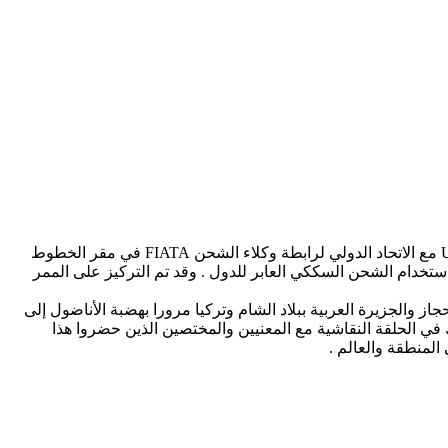
شارك مدير عام مؤسسة الخط الحديدي الحجازي الأردني الدكتور زاهي خليل بفعاليات المؤتمر الذي عقده الاتحاد الدولي للسكك الحديدية UIC مع الاتحاد الدولي لرابطة وكلاء الشحن FIATA في مقر الخطوط
بحري باستخدام الشحن السككي العابر للدول . وقد تم التركيز على الممر
از والجزيرة العربية ببلاد الشام وتركيا مرورا بهضبة الأناضول إلى
ي الحلقة النقاشية مع المعنيين والمختصين الذين حضروا هذا
لمنطقة والعالم .