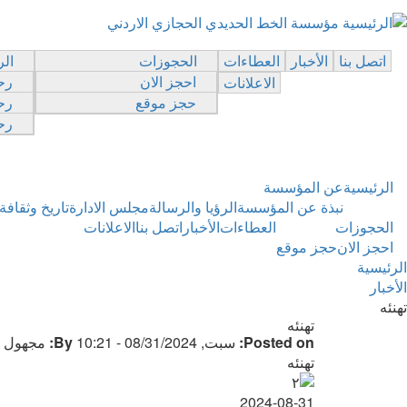
مؤسسة الخط الحديدي الحجازي الاردني
Breadcrumb
اتصل بنا
الأخبار
العطاءات
الحجوزات
ال
احجز الان
رح
الاعلانات
حجز موقع
رح
رح
الرئيسية
عن المؤسسة
نبذة عن المؤسسة
الرؤيا والرسالة
مجلس الادارة
تاريخ وثقافة
الحجوزات
العطاءات
الأخبار
اتصل بنا
الاعلانات
احجز الان
حجز موقع
الرئيسية
الأخبار
تهنئه
تهنئه
Posted on:
سبت, 08/31/2024 - 10:21
By:
مجهول (ل
تهنئه
2024-08-31