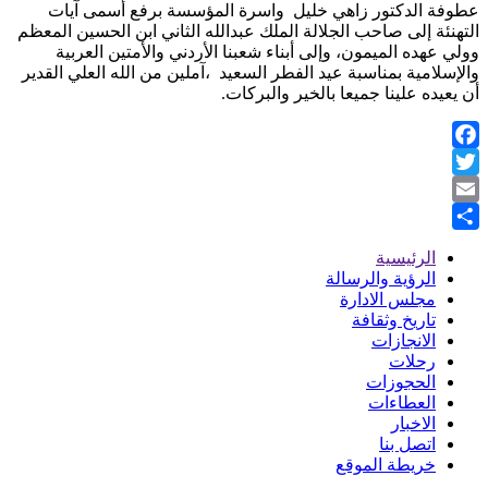
عطوفة الدكتور زاهي خليل واسرة المؤسسة برفع أسمى آيات
التهنئة إلى صاحب الجلالة الملك عبدالله الثاني ابن الحسين المعظم
وولي عهده الميمون، وإلى أبناء شعبنا الأردني والأمتين العربية
والإسلامية بمناسبة عيد الفطر السعيد ،آملين من الله العلي القدير
أن يعيده علينا جميعا بالخير والبركات.
Facebook
Twitter
Email
Share
الرئيسية
Footer
الرؤية والرسالة
مجلس الادارة
Menu
تاريخ وثقافة
الانجازات
رحلات
الحجوزات
العطاءات
الاخبار
اتصل بنا
خريطة الموقع