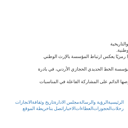
التاريخية
ا رمزيًا يعكس ارتباط المؤسسة بالإرث الوطني
سسة الخط الحديدي الحجازي الأردني، في بادرة
صها الدائم على المشاركة الفاعلة في المناسبات
Footer
الرئيسية
الرؤية والرسالة
مجلس الادارة
تاريخ وثقافة
الانجازات
Menu
رحلات
الحجوزات
العطاءات
الاخبار
اتصل بنا
خريطة الموقع