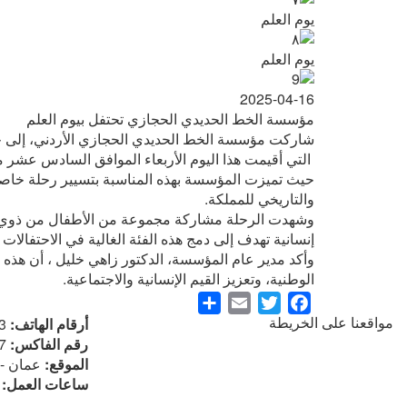
يوم العلم
يوم العلم
2025-04-16
مؤسسة الخط الحديدي الحجازي تحتفل بيوم العلم
شاركت مؤسسة الخط الحديدي الحجازي الأردني، إلى جانب
التي أقيمت هذا اليوم الأربعاء الموافق السادس عشر من شهر نيسان لعام 2025، تأكيدًا على الفخر
حيث تميزت المؤسسة بهذه المناسبة بتسيير رحلة خاصة ب
والتاريخي للمملكة.
وشهدت الرحلة مشاركة مجموعة من الأطفال من ذوي الا
إنسانية تهدف إلى دمج هذه الفئة الغالية في الاحتفالات ا
وأكد مدير عام المؤسسة، الدكتور زاهي خليل ، أن هذه 
الوطنية، وتعزيز القيم الإنسانية والاجتماعية.
Share
Email
Twitter
Facebook
مواقعنا على الخريطة
أرقام الهاتف:
3
رقم الفاكس:
7
الموقع:
عمان - ا
ساعات العمل:
م